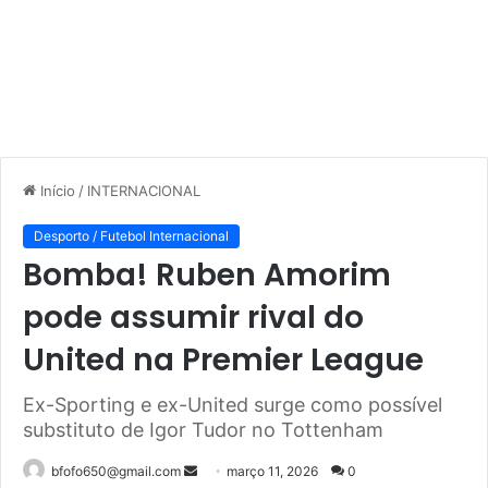
Início
/
INTERNACIONAL
Desporto / Futebol Internacional
Bomba! Ruben Amorim
pode assumir rival do
United na Premier League
Ex-Sporting e ex-United surge como possível
substituto de Igor Tudor no Tottenham
Mande
bfofo650@gmail.com
março 11, 2026
0