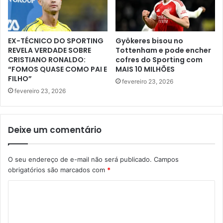
EX-TÉCNICO DO SPORTING
Gyökeres bisou no
REVELA VERDADE SOBRE
Tottenham e pode encher
CRISTIANO RONALDO:
cofres do Sporting com
“FOMOS QUASE COMO PAI E
MAIS 10 MILHÕES
FILHO”
fevereiro 23, 2026
fevereiro 23, 2026
Deixe um comentário
O seu endereço de e-mail não será publicado.
Campos
obrigatórios são marcados com
*
C
o
m