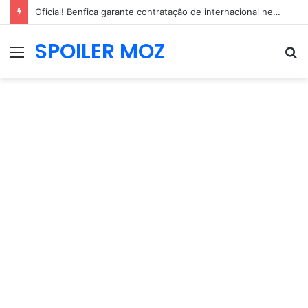
Oficial! Benfica garante contratação de internacional neerlandês de 2,04m
SPOILER MOZ
Menu
P
p