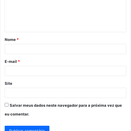
e
n
t
á
Nome
*
r
i
o
E-mail
*
*
Site
Salvar meus dados neste navegador para a próxima vez que
eu comentar.