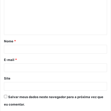
m
e
n
t
á
Nome
*
r
i
o
E-mail
*
*
Site
Salvar meus dados neste navegador para a próxima vez que
eu comentar.