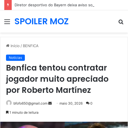
Diretor desportivo do Bayern deixa aviso sobre João Palhinha e mercado do Benfica
SPOILER MOZ
Menu
P
p
Início
/
BENFICA
Notícias
Benfica tentou contratar
jogador muito apreciado
por Roberto Martínez
Mande
bfofo650@gmail.com
maio 30, 2026
0
um
1 minuto de leitura
e-
mail