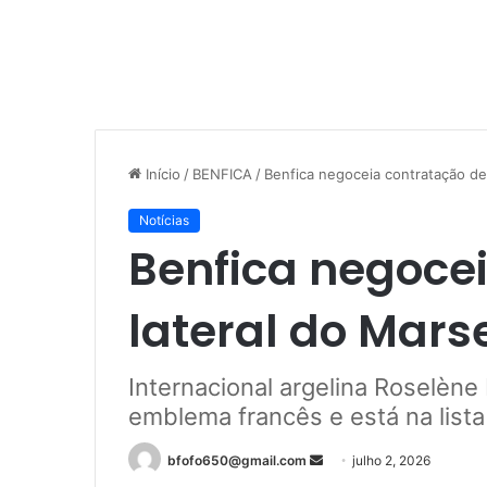
Início
/
BENFICA
/
Benfica negoceia contratação de 
Notícias
Benfica negoce
lateral do Mars
Internacional argelina Roselèn
emblema francês e está na lista
Mande
bfofo650@gmail.com
julho 2, 2026
um