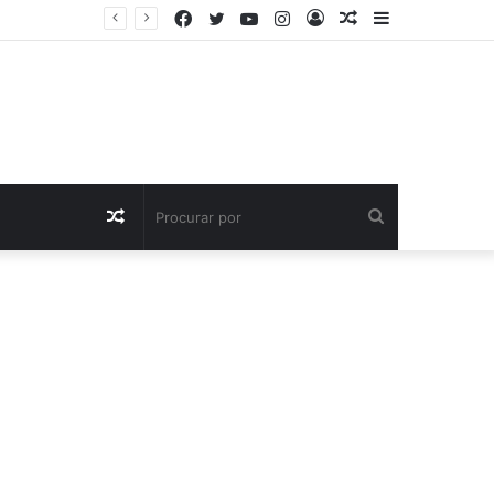
Facebook
Twitter
YouTube
Instagram
Entrar
Artigo
Barra
aleatório
Lateral
Artigo
Procurar
aleatório
por