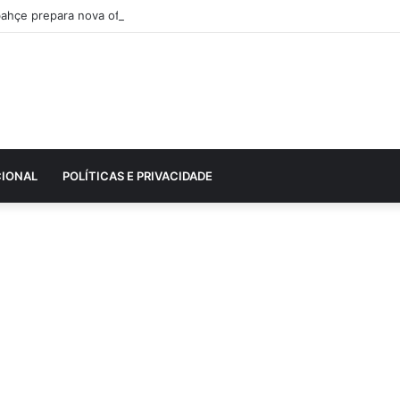
ahçe prepara nova oferta por Pavlidis e Benfica mantém posição firme
CIONAL
POLÍTICAS E PRIVACIDADE