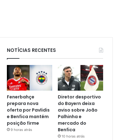
NOTÍCIAS RECENTES
Fenerbahçe
Diretor desportivo
prepara nova
do Bayern deixa
oferta por Pavlidis
aviso sobre João
e Benfica mantém
Palhinha e
posição firme
mercado do
Benfica
9 horas atrás
10 horas atrás