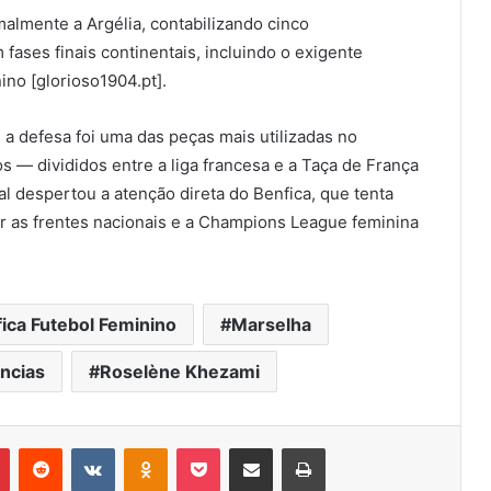
malmente a Argélia, contabilizando cinco
fases finais continentais, incluindo o exigente
no [glorioso1904.pt].
a defesa foi uma das peças mais utilizadas no
s — divididos entre a liga francesa e a Taça de França
nal despertou a atenção direta do Benfica, que tenta
ar as frentes nacionais e a Champions League feminina
ica Futebol Feminino
Marselha
ncias
Roselène Khezami
r
Pinterest
Reddit
VK
OK
Pocket
Compartilhar via e-mail
Imprimir