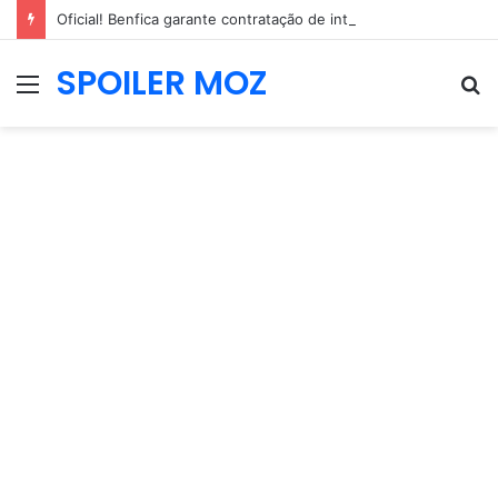
Oficial! Benfica garante contratação de internacional neerlandês de 2,04m
SPOILER MOZ
Menu
P
p