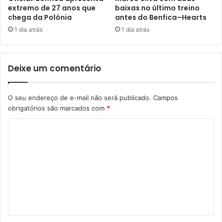
extremo de 27 anos que
baixas no último treino
chega da Polónia
antes do Benfica–Hearts
1 dia atrás
1 dia atrás
Deixe um comentário
O seu endereço de e-mail não será publicado.
Campos
obrigatórios são marcados com
*
C
o
m
e
n
t
á