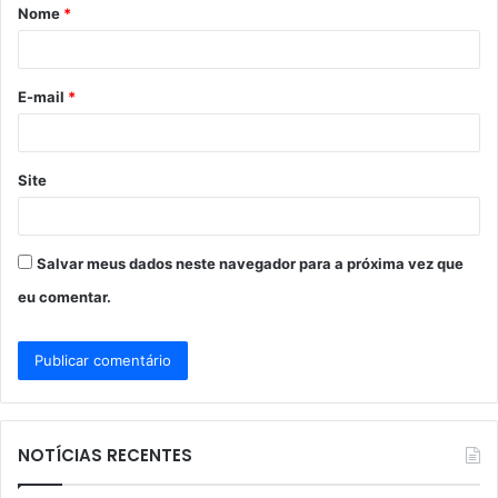
Nome
*
r
i
o
E-mail
*
*
Site
Salvar meus dados neste navegador para a próxima vez que
eu comentar.
NOTÍCIAS RECENTES