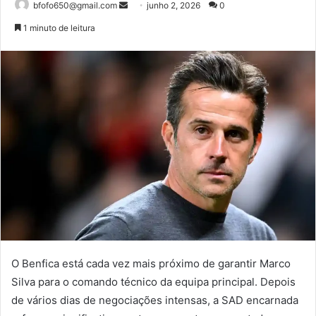
Mande
bfofo650@gmail.com
junho 2, 2026
0
um
1 minuto de leitura
e-
mail
O Benfica está cada vez mais próximo de garantir Marco
Silva para o comando técnico da equipa principal. Depois
de vários dias de negociações intensas, a SAD encarnada