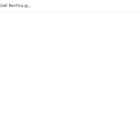
icial! Benfica garante contratação de internacional neerlandês de 2,04m