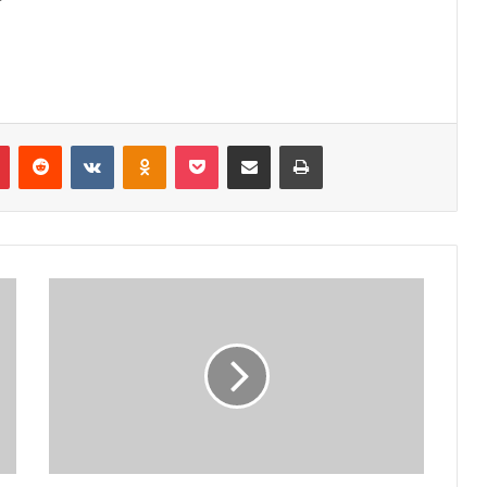
r
Pinterest
Reddit
VK
OK
Pocket
Compartilhar via e-mail
Imprimir