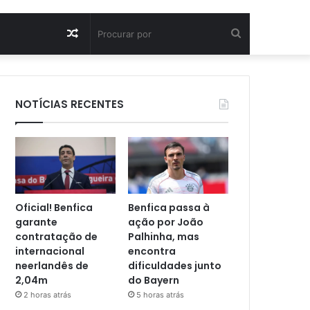
Artigo
Procurar
aleatório
por
NOTÍCIAS RECENTES
Oficial! Benfica
Benfica passa à
garante
ação por João
contratação de
Palhinha, mas
internacional
encontra
neerlandês de
dificuldades junto
2,04m
do Bayern
2 horas atrás
5 horas atrás