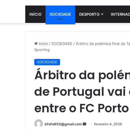
INÍCIO
SOCIEDADE
DESPORTO
INTERNA
Início
/
SOCIEDADE
/
Árbitro da polémica final da T
Sporting
SOCIEDADE
Árbitro da polé
de Portugal vai 
entre o FC Porto
Mande
bfofo650@gmail.com
fevereiro 4, 2026