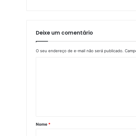
Deixe um comentário
O seu endereço de e-mail não será publicado.
Campo
C
o
m
e
n
t
á
Nome
*
r
i