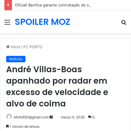
Oficial! Benfica garante contratação de internacional neerlandês de 2,04m
SPOILER MOZ
Menu
P
p
Início
/
FC PORTO
Notícias
André Villas-Boas
apanhado por radar em
excesso de velocidade e
alvo de coima
Mande
bfofo650@gmail.com
março 4, 2026
0
um
1 minuto de leitura
e-