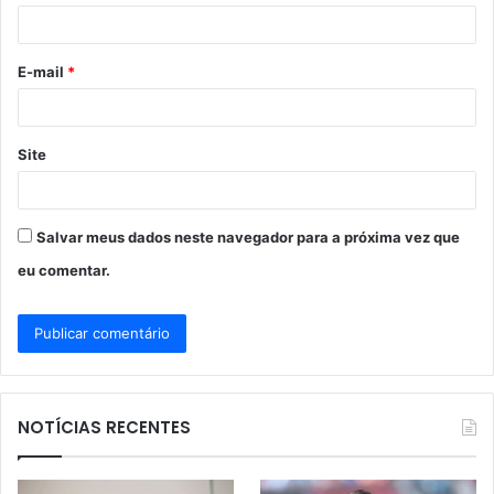
i
o
E-mail
*
*
Site
Salvar meus dados neste navegador para a próxima vez que
eu comentar.
NOTÍCIAS RECENTES