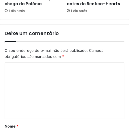
chega da Polónia
antes do Benfica–Hearts
1 dia atrás
1 dia atrás
Deixe um comentário
O seu endereço de e-mail não será publicado.
Campos
obrigatórios são marcados com
*
C
o
m
e
n
t
á
Nome
*
r