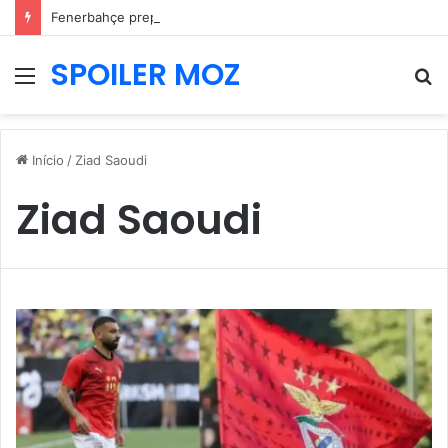
Fenerbahçe prepara nova oferta por Pavlidis e Benfica mantém posição firme
SPOILER MOZ
Menu
P
p
Início
/
Ziad Saoudi
Ziad Saoudi