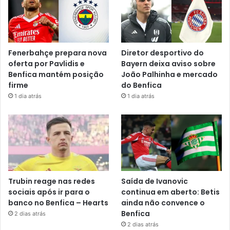
Fenerbahçe prepara nova
Diretor desportivo do
oferta por Pavlidis e
Bayern deixa aviso sobre
Benfica mantém posição
João Palhinha e mercado
firme
do Benfica
1 dia atrás
1 dia atrás
Trubin reage nas redes
Saída de Ivanovic
sociais após ir para o
continua em aberto: Betis
banco no Benfica – Hearts
ainda não convence o
Benfica
2 dias atrás
2 dias atrás