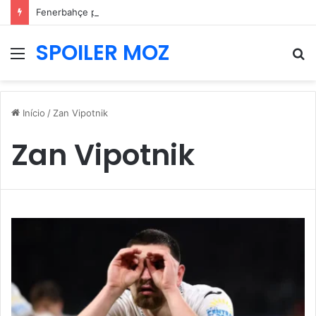
Fenerbahçe prepara nova oferta por Pavlidis e Benfica mantém posição firme
SPOILER MOZ
Menu
P
p
Início
/
Zan Vipotnik
Zan Vipotnik