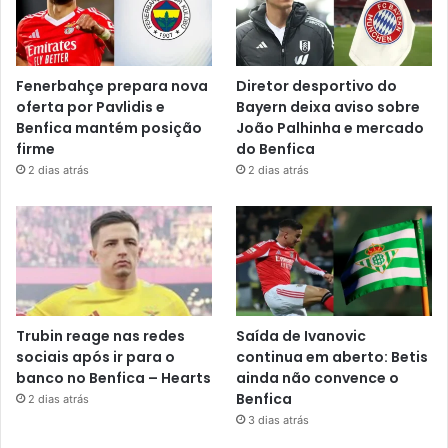
Fenerbahçe prepara nova
Diretor desportivo do
oferta por Pavlidis e
Bayern deixa aviso sobre
Benfica mantém posição
João Palhinha e mercado
firme
do Benfica
2 dias atrás
2 dias atrás
Trubin reage nas redes
Saída de Ivanovic
sociais após ir para o
continua em aberto: Betis
banco no Benfica – Hearts
ainda não convence o
Benfica
2 dias atrás
3 dias atrás