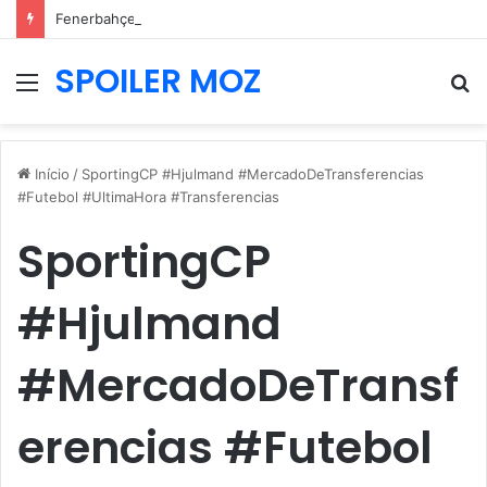
Fenerbahçe prepara nova oferta por Pavlidis e Benfica mantém posição firme
SPOILER MOZ
Menu
P
p
Início
/
SportingCP #Hjulmand #MercadoDeTransferencias
#Futebol #UltimaHora #Transferencias
SportingCP
#Hjulmand
#MercadoDeTransf
erencias #Futebol