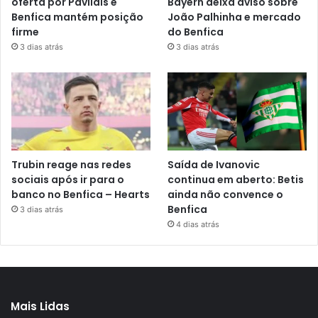
oferta por Pavlidis e
Bayern deixa aviso sobre
Benfica mantém posição
João Palhinha e mercado
firme
do Benfica
3 dias atrás
3 dias atrás
Trubin reage nas redes
Saída de Ivanovic
sociais após ir para o
continua em aberto: Betis
banco no Benfica – Hearts
ainda não convence o
Benfica
3 dias atrás
4 dias atrás
Mais Lidas