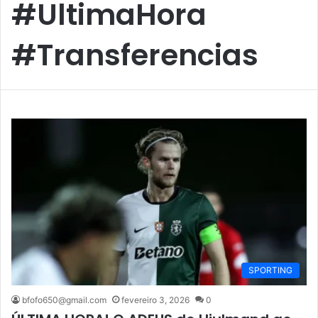
#UltimaHora
#Transferencias
SPORTING
bfofo650@gmail.com
fevereiro 3, 2026
0