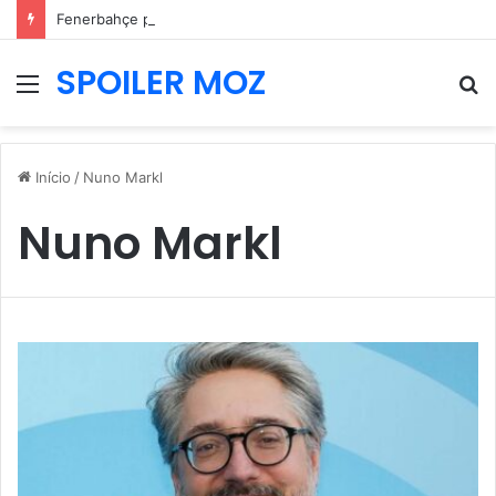
Fenerbahçe prepara nova oferta por Pavlidis e Benfica mantém posição firme
SPOILER MOZ
Menu
P
p
Início
/
Nuno Markl
Nuno Markl