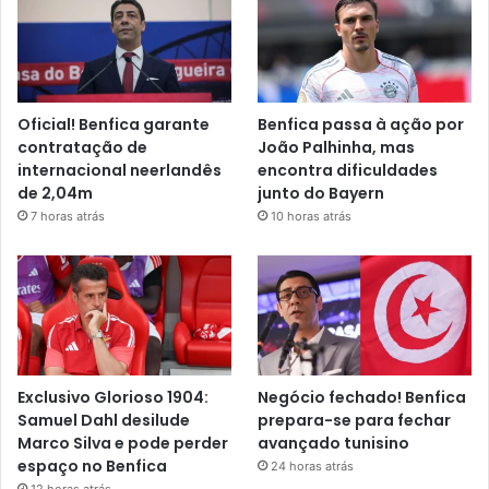
Oficial! Benfica garante
Benfica passa à ação por
contratação de
João Palhinha, mas
internacional neerlandês
encontra dificuldades
de 2,04m
junto do Bayern
7 horas atrás
10 horas atrás
Exclusivo Glorioso 1904:
Negócio fechado! Benfica
Samuel Dahl desilude
prepara-se para fechar
Marco Silva e pode perder
avançado tunisino
espaço no Benfica
24 horas atrás
12 horas atrás