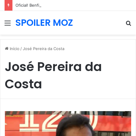
Oficial! Benfica garante contratação de internacional neerlandês de 2,04m
SPOILER MOZ
Menu
P
p
Início
/
José Pereira da Costa
José Pereira da
Costa