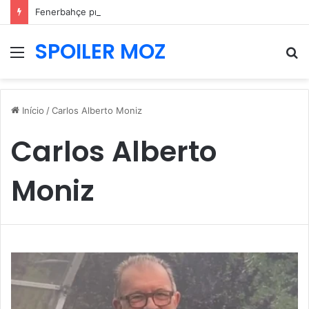
Fenerbahçe prepara nova oferta por Pavlidis e Benfica mantém posição firme
SPOILER MOZ
Menu
P
p
Início
/
Carlos Alberto Moniz
Carlos Alberto
Moniz