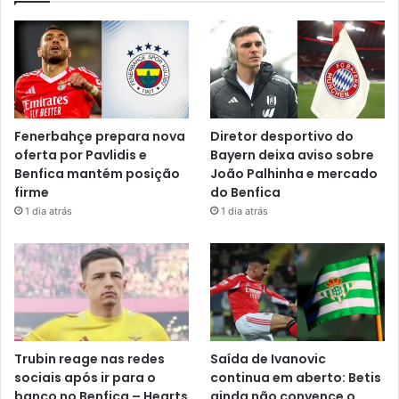
Fenerbahçe prepara nova
Diretor desportivo do
oferta por Pavlidis e
Bayern deixa aviso sobre
Benfica mantém posição
João Palhinha e mercado
firme
do Benfica
1 dia atrás
1 dia atrás
Trubin reage nas redes
Saída de Ivanovic
sociais após ir para o
continua em aberto: Betis
banco no Benfica – Hearts
ainda não convence o