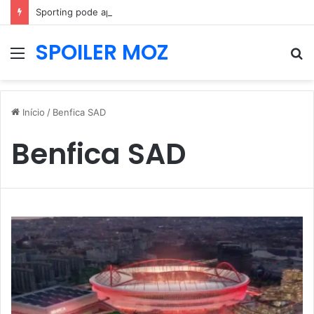
Sporting pode aproximar-se dos 200 milhões em vendas e Rui Borges fica sem três jogadores
SPOILER MOZ
Menu
P
p
Início
/
Benfica SAD
Benfica SAD